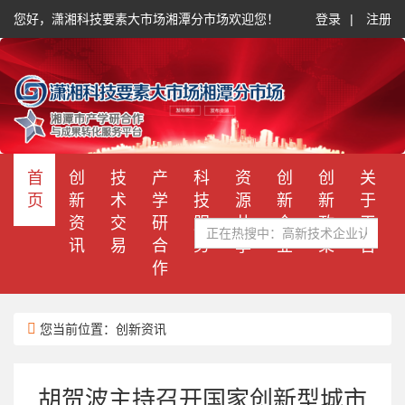
您好，潇湘科技要素大市场湘潭分市场欢迎您！
登录
|
注册
首
创
技
产
科
资
创
创
关
页
新
术
学
技
源
新
新
于
服务热线：400-606-6048
资
交
研
服
共
企
政
平
讯
易
合
务
享
业
策
台
作
您当前位置：创新资讯
胡贺波主持召开国家创新型城市